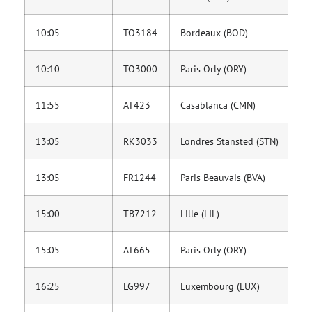
10:05
TO3184
Bordeaux (BOD)
Tr
10:10
TO3000
Paris Orly (ORY)
Tr
11:55
AT423
Casablanca (CMN)
Ro
13:05
RK3033
Londres Stansted (STN)
Ai
13:05
FR1244
Paris Beauvais (BVA)
R
15:00
TB7212
Lille (LIL)
TU
15:05
AT665
Paris Orly (ORY)
Ro
16:25
LG997
Luxembourg (LUX)
Lu