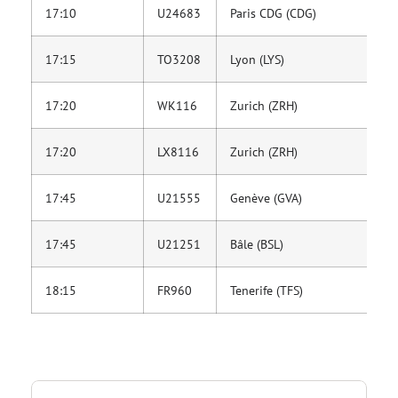
17:10
U24683
Paris CDG (CDG)
ea
17:15
TO3208
Lyon (LYS)
Tr
17:20
WK116
Zurich (ZRH)
Ed
17:20
LX8116
Zurich (ZRH)
Sw
17:45
U21555
Genève (GVA)
ea
17:45
U21251
Bâle (BSL)
ea
18:15
FR960
Tenerife (TFS)
R