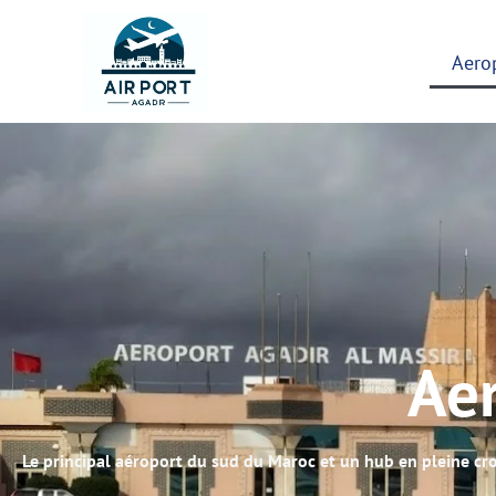
Aero
Ae
Le principal aéroport du sud du Maroc et un hub en pleine cro