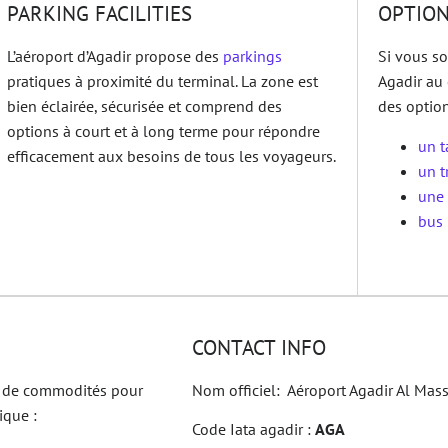
PARKING FACILITIES
OPTION
L’aéroport d’Agadir propose des
parkings
Si vous so
pratiques à proximité du terminal. La zone est
Agadir au 
bien éclairée, sécurisée et comprend des
des option
options à court et à long terme pour répondre
un t
efficacement aux besoins de tous les voyageurs.
un t
une 
bus 
CONTACT INFO
t de commodités pour
Nom officiel: Aéroport Agadir Al Mass
ique :
Code Iata agadir :
AGA