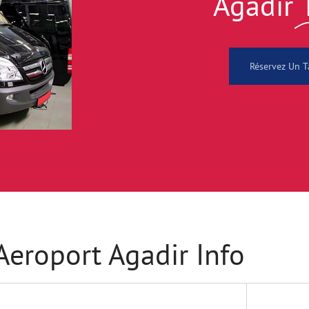
Agadir
Réservez Un T
Aeroport Agadir Info