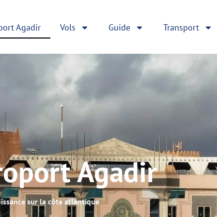
port Agadir
Vols
Guide
Transport
roport Agadir
issance sur la côte atlantique