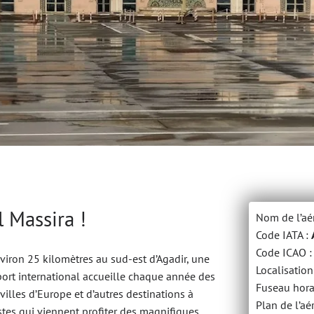
 Massira !
Nom de l’aé
Code IATA :
Code ICAO 
viron 25 kilomètres au sud-est d’Agadir, une
Localisation
port international accueille chaque année des
Fuseau hora
illes d’Europe et d’autres destinations à
Plan de l’aé
istes qui viennent profiter des magnifiques