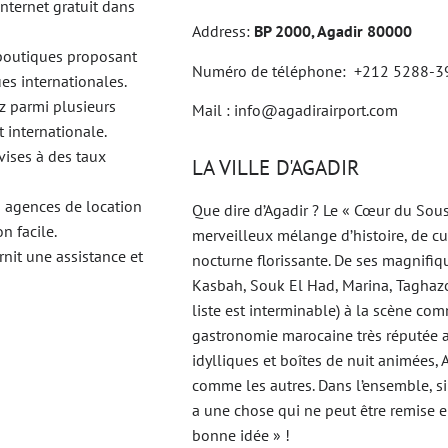
Internet gratuit dans
Address:
BP 2000, Agadir 80000
 boutiques proposant
Numéro de téléphone: +212 5288-3
es internationales.
ez parmi plusieurs
Mail : info@agadirairport.com
t internationale.
ises à des taux
LA VILLE D'AGADIR
es agences de location
Que dire d’Agadir ? Le « Cœur du Sous
n facile.
merveilleux mélange d’histoire, de cu
nit une assistance et
nocturne florissante. De ses magnifique
Kasbah, Souk El Had, Marina, Taghazo
liste est interminable) à la scène com
gastronomie marocaine très réputée a
idylliques et boîtes de nuit animées
comme les autres. Dans l’ensemble, si
a une chose qui ne peut être remise e
bonne idée » !