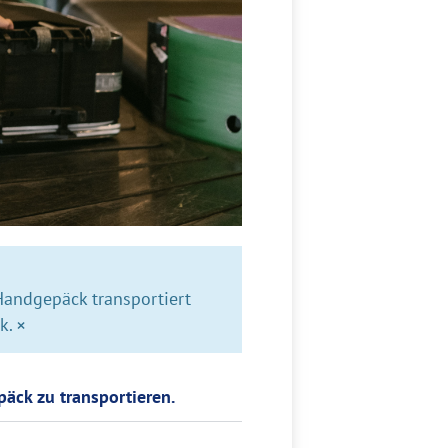
Handgepäck transportiert
×
k.
päck zu transportieren.